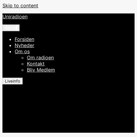
Skip to content
Uniradioen
Menu
Forsiden
Nyheder
Om os
Om radioen
Kontakt
Bliv Medlem
Liveinfo