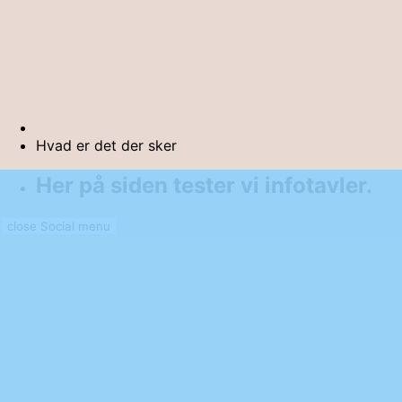
Hvad er det der sker
Her på siden tester vi infotavler.
close Social menu