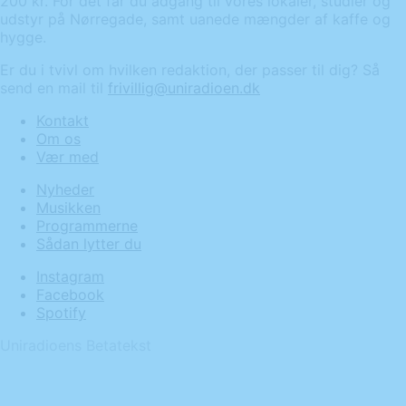
200 kr. For det får du adgang til vores lokaler, studier og
udstyr på Nørregade, samt uanede mængder af kaffe og
hygge.
Er du i tvivl om hvilken redaktion, der passer til dig? Så
send en mail til
frivillig@uniradioen.dk
Kontakt
Om os
Vær med
Nyheder
Musikken
Programmerne
Sådan lytter du
Instagram
Facebook
Spotify
Uniradioens Betatekst