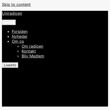
Skip to content
Uniradioen
Menu
Forsiden
Nyheder
Om os
Om radioen
Kontakt
Bliv Medlem
Liveinfo