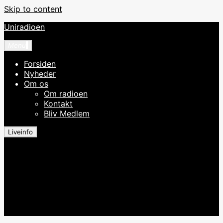
Skip to content
Uniradioen
Menu
Forsiden
Nyheder
Om os
Om radioen
Kontakt
Bliv Medlem
Liveinfo