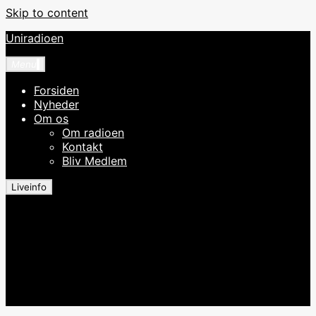
Skip to content
Uniradioen
Menu
Forsiden
Nyheder
Om os
Om radioen
Kontakt
Bliv Medlem
Liveinfo