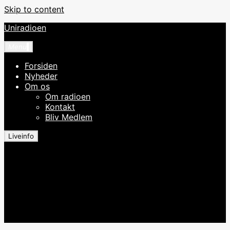
Skip to content
Uniradioen
Menu
Forsiden
Nyheder
Om os
Om radioen
Kontakt
Bliv Medlem
Liveinfo