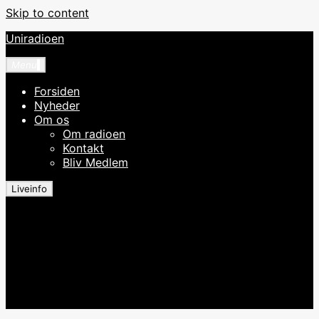
Skip to content
Uniradioen
Menu
Forsiden
Nyheder
Om os
Om radioen
Kontakt
Bliv Medlem
Liveinfo