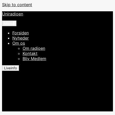
Skip to content
Uniradioen
Menu
Forsiden
Nyheder
Om os
Om radioen
Kontakt
Bliv Medlem
Liveinfo