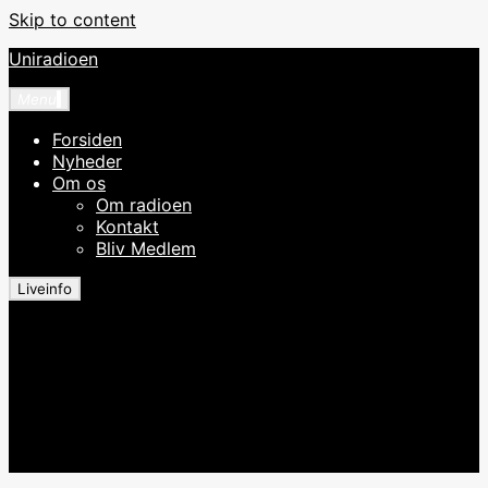
Skip to content
Uniradioen
Menu
Forsiden
Nyheder
Om os
Om radioen
Kontakt
Bliv Medlem
Liveinfo