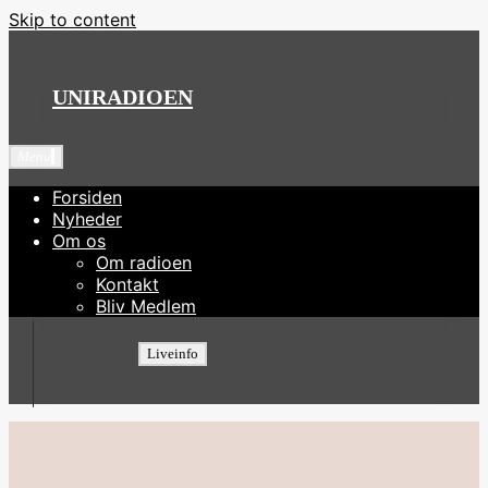
Skip to content
UNIRADIOEN
Menu
Forsiden
Nyheder
Om os
Om radioen
Kontakt
Bliv Medlem
Liveinfo