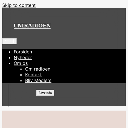
Skip to content
UNIRADIOEN
Menu
Forsiden
Nyheder
Om os
Om radioen
Kontakt
Bliv Medlem
Liveinfo