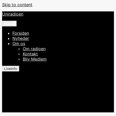
Skip to content
Uniradioen
Menu
Forsiden
Nyheder
Om os
Om radioen
Kontakt
Bliv Medlem
Liveinfo