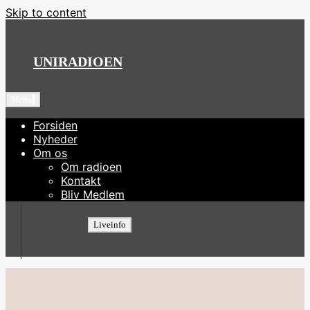
Skip to content
UNIRADIOEN
Menu
Forsiden
Nyheder
Om os
Om radioen
Kontakt
Bliv Medlem
Liveinfo